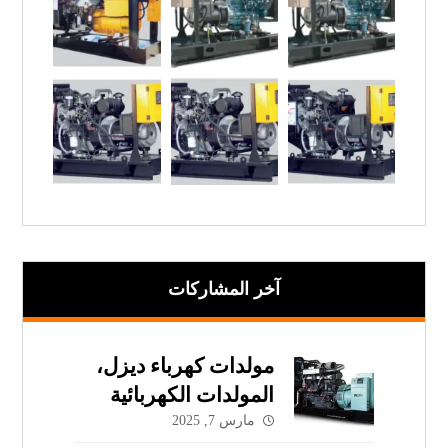
آخر المشاركات
مولدات كهرباء ديزل،
المولدات الكهربائية
الديزل (مولدات ديزل)
مارس 7, 2025