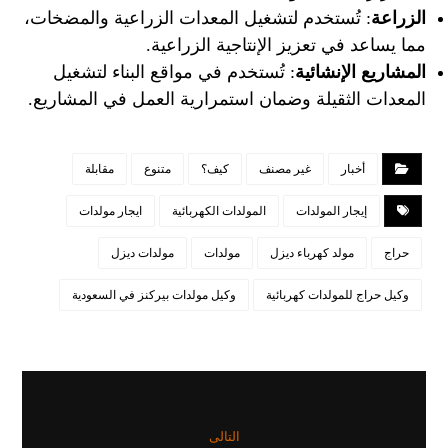
الزراعة
: تُستخدم لتشغيل المعدات الزراعية والمضخات،
مما يساعد في تعزيز الإنتاجية الزراعية.
المشاريع الإنشائية
: تُستخدم في مواقع البناء لتشغيل
المعدات الثقيلة وضمان استمرارية العمل في المشاريع.
أخبار
غير مصنف
كيف؟
متنوع
مقابلة
إيجار المولدات
المولدات الكهربائية
ايجار مولدات
حراج
مولد كهرباء ديزل
مولدات
مولدات ديزل
وكيل حراج للمولدات كهربائية
وكيل مولدات بيركنز في السعودية
التالى